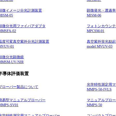
顕微イメージ分光計測装置
顕微発光・透過率
MISM-05
MISM-06
顕微分光用ファイバアダプタ
フォトンカウンテ
MMSFA-02
MPCSM-01
温度可変真空紫外分光計測装置
真空紫外蛍光励起
MVUV-01
model:MVUV-03
顕微分光顕微鏡
MMSM-UV-NIR
半導体評価装置
光学特性測定用マ
プローバー製品について
MMPS-50-IVLS
簡易型マニュアルプローバー
マニュアルプロー
MMPS-SV01
MMPS-50
光学特性測定用マニュアルプローバー
コンパクトプロー