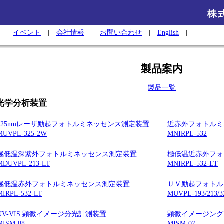
|
イベント
|
会社情報
|
お問い合わせ
|
English
|
製品案内
製品一覧
光学分析装置
325nmレーザ励起フォトルミネッセンス測定装置
近赤外フォトルミ
MUVPL-325-2W
MNIRPL-532
極低温深紫外フォトルミネッセンス測定装置
極低温近赤外フォ
MDUVPL-213-LT
MNIRPL-532-LT
極低温赤外フォトルミネッセンス測定装置
ＵＶ励起フォトル
MIRPL-532-LT
MUVPL-193/213/3
UV-VIS 顕微イメージ分光計測装置
顕微イメージング
MISM-08
MISM-07