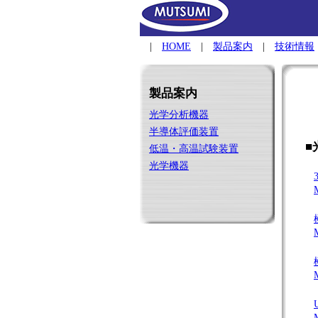
|
HOME
|
製品案内
|
技術情報
製品案内
光学分析機器
半導体評価装置
■
低温・高温試験装置
光学機器