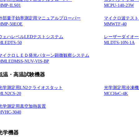
MMP-ILS01
MCPU-140-23W
外部量子効率測定用マニュアルプローバー
マイクロ波テスト
MMP-50EQE
MMWTF-40
ウェハレベルLEDテストシステム
レーザーダイオー
MLEDTS-50
MLDTS-10N-1A
マイクロＬＥＤ発光パターン顕微観察システム
MMLEDMSS-NUV-VIS-BP
低温・高温試験機器
光学測定用LN2クライオスタット
光学測定用冷凍機
MLN2CS-20
MCCHeC-4K
光学測定用真空加熱装置
MVHC-3040
光学機器