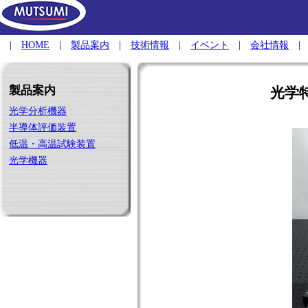
|
HOME
|
製品案内
|
技術情報
|
イベント
|
会社情報
製品案内
光学
光学分析機器
半導体評価装置
低温・高温試験装置
光学機器