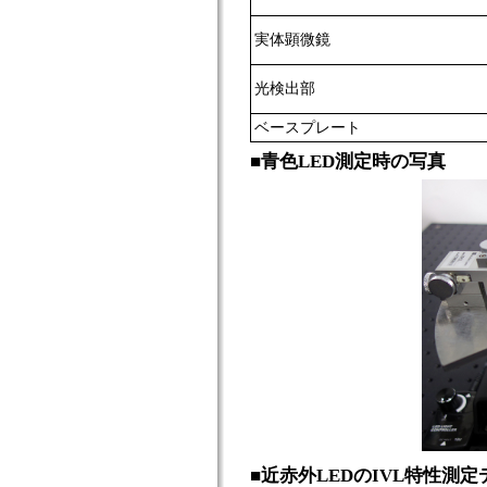
実体顕微鏡
光検出部
ベースプレート
■青色LED測定時の写真
■近赤外LEDのIVL特性測定