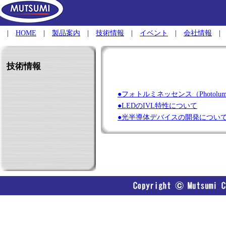
|
HOME
|
製品案内
|
技術情報
|
イベント
|
会社情報
技術情報
●フォトルミネッセンス（Photolumin
●LEDのIVL特性について
●光半導体デバイスの開発につい