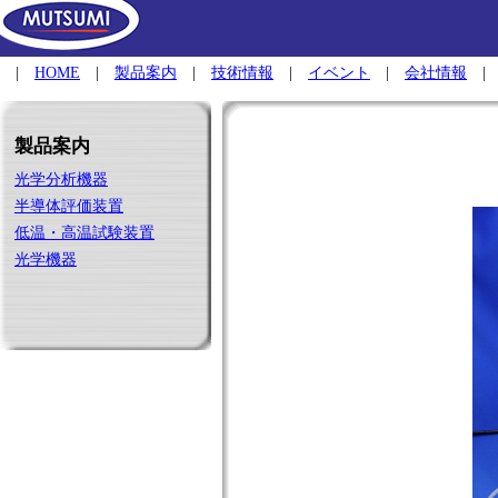
|
HOME
|
製品案内
|
技術情報
|
イベント
|
会社情報
製品案内
光学分析機器
半導体評価装置
低温・高温試験装置
光学機器