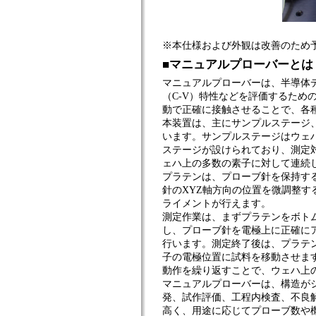
※本仕様および外観は改善のため
■マニュアルプローバーとは
マニュアルプローバーは、半導体デ
（C-V）特性などを評価するた
動で正確に接触させることで、各
本装置は、主にサンプルステージ
います。サンプルステージはウェ
ステージが設けられており、測定
ェハ上の多数の素子に対して連続
プラテンは、プローブ針を保持す
針のXYZ軸方向の位置を微調整
ライメントが行えます。
測定作業は、まずプラテンをボト
し、プローブ針を電極上に正確に
行います。測定終了後は、プラテ
子の電極位置に試料を移動させま
動作を繰り返すことで、ウェハ上
マニュアルプローバーは、構造が
発、試作評価、工程内検査、不良
高く、用途に応じてプローブ数や