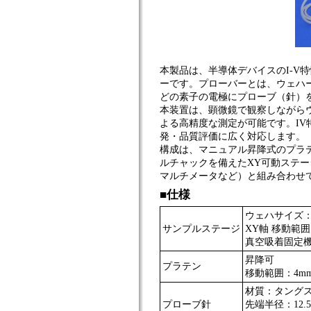
本製品は、半導体デバイスのI-V
ーです。プローバーとは、ウェハー
どの素子の電極にプローブ（針）
本装置は、顕微鏡で観察しながら
よる高精度な測定が可能です。I
発・品質評価に広く対応します。
構成は、マニュアル昇降式のプラ
ルチャックを備えたXY可動ステ
マルチメータなど）と組み合わせ
■仕様
ウェハサイズ：
サンプルステージ
XY軸 移動範囲
真空吸着固定
昇降可
プラテン
移動範囲：4m
材質：タング
プローブ針
先端半径：12.5