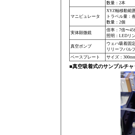
数量：2本
XYZ軸移動範囲
マニピュレータ
トラベル量：各2
数量：2個
倍率：7倍〜45
実体顕微鏡
照明：LEDリ
ウェハ吸着固
真空ポンプ
リリーフバル
ベースプレート
サイズ：300mm 
■真空吸着式のサンプルチャ