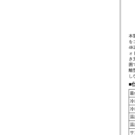
本
を
4
ォ
き
囲
離
し
■
最
冷
冷
温
温
サ