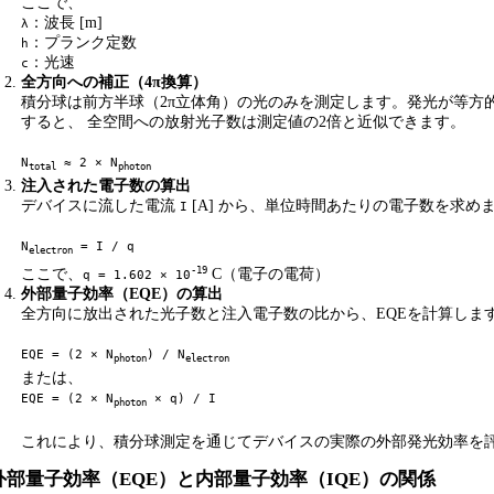
ここで、
：波長 [m]
λ
：プランク定数
h
：光速
c
全方向への補正（4π換算）
積分球は前方半球（2π立体角）の光のみを測定します。発光が等方
すると、 全空間への放射光子数は測定値の2倍と近似できます。
N
≈ 2 × N
total
photon
注入された電子数の算出
デバイスに流した電流
[A] から、単位時間あたりの電子数を求め
I
N
= I / q
electron
-19
ここで、
C（電子の電荷）
q = 1.602 × 10
外部量子効率（EQE）の算出
全方向に放出された光子数と注入電子数の比から、EQEを計算しま
EQE = (2 × N
) / N
photon
electron
または、
EQE = (2 × N
× q) / I
photon
これにより、積分球測定を通じてデバイスの実際の外部発光効率を
外部量子効率（EQE）と内部量子効率（IQE）の関係