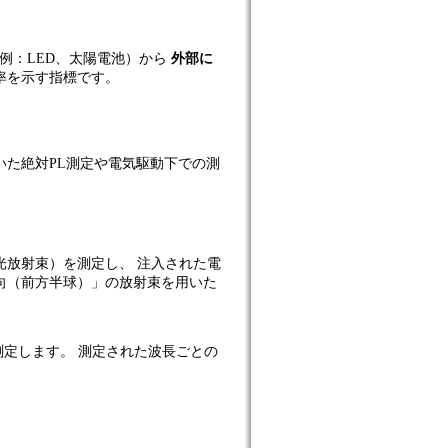
デバイス（例：LED、太陽電池）から
外部に
率を示す指標です。
いた絶対PL測定や電気駆動下での測
光放射束）を測定し、 注入された電
向（前方半球）」の放射束を用いた
 を測定します。 測定された波長ごとの