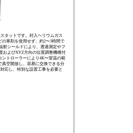
オスタットです。封入ヘリウムガス
の寒剤を使用せず、約2〜3時間で
輻射シールドにより、透過測定やフ
度およびXYZ方向の位置調整機構付
ントローラーにより4K〜室温の範
で真空開放し、容易に交換できる分
に対応し、特別な設置工事を必要と