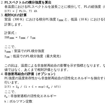
PLスペクトルの積分強度を算出
各温度におけるPLスペクトルを波長ごとに積分して、PLの総強度
I(T) = ∫ PL(λ, T) dλ
相対IQEの計算
室温（300 K）における積分PL強度
と、低温（10 K）におけ
I
300K
計算します。
計算式：
IQE
= I
/ I
300K
300K
10K
ここで、
：室温でのPL積分強度
I
300K
：低温でのPL積分強度（最大発光）
I
10K
この比は、温度による非放射再結合の影響を示す指標となります。な
値ではなく、あくまで相対評価となります。
非放射再結合の評価（オプション）
PL強度の温度依存性から非放射再結合の活性化エネルギーを抽出するには
行います。
I(T) = I
/ (1 + C × exp(-E
/ kT))
0
a
ここで、
：非放射過程の活性化エネルギー
E
a
：ボルツマン定数
k