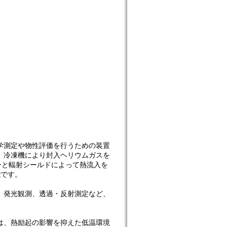
学測定や物性評価を行うための装置
、冷凍機により封入ヘリウムガスを
ーと輻射シールドによって熱流入を
能です。
、発光観測、透過・反射測定など、
は、熱励起の影響を抑えた低温環境