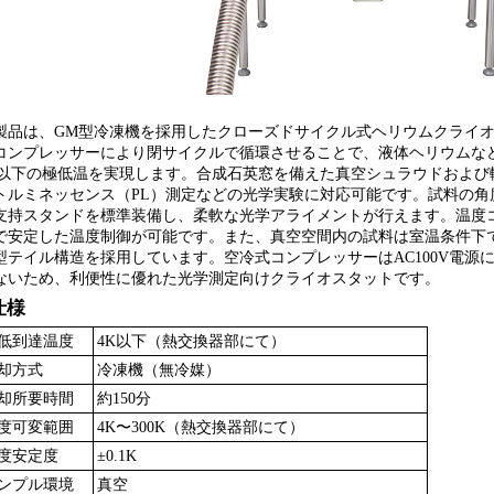
製品は、GM型冷凍機を採用したクローズドサイクル式ヘリウムクライ
コンプレッサーにより閉サイクルで循環させることで、液体ヘリウムなど
K以下の極低温を実現します。合成石英窓を備えた真空シュラウドおよび
トルミネッセンス（PL）測定などの光学実験に対応可能です。試料の角
支持スタンドを標準装備し、柔軟な光学アライメントが行えます。温度コ
で安定した温度制御が可能です。また、真空空間内の試料は室温条件下
型テイル構造を採用しています。空冷式コンプレッサーはAC100V電源
ないため、利便性に優れた光学測定向けクライオスタットです。
仕様
低到達温度
4K以下（熱交換器部にて）
却方式
冷凍機（無冷媒）
却所要時間
約150分
度可変範囲
4K〜300K（熱交換器部にて）
度安定度
±0.1K
ンプル環境
真空