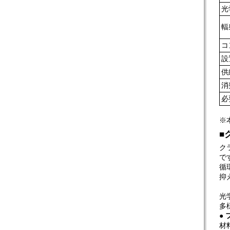
光
輻
コ
設
供
消
必
※
■
ク
で
循
抑
光
多
●
材