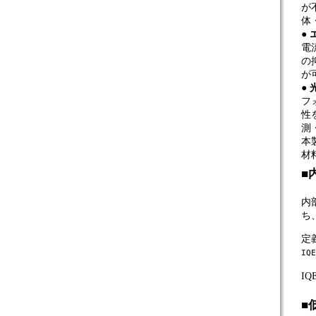
が
体
●
電
の
が
●
フ
性
測
本
材
■
内部
ち
定
IQ
I
■