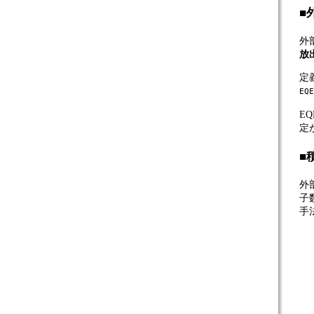
■
外部
放
定
EQ
E
定
■
外
子
手