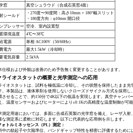
学窓
真空シュラウド（合成石英窓4面）
・270度〜90度間：高さ10mm × 180°幅スリット
射シールド
・180度方向：φ10mm 開口径
ンプレッサー
空冷、室内設置型
置環境温度
4℃〜38℃
給電源
単相 AC100V（50/60Hz）
費電力
最大1.5kW（冷却時）
要電気容量
2.5kVA
本仕様および外観は改善のため予告無く変更することがあります。
クライオスタットの概要と光学測定への応用
ライオスタットは、試料を極低温に冷却し、その状態を保持したまま光
す。本製品は、液体寒剤を使用しないクローズドサイクル方式を採用し
環させることで、約150分で4K以下の低温を実現します。真空チャンバ
え、温度センサーおよびヒーターにより±0.1Kの高精度な温度制御が可
学測定用途においては、多面に合成石英製の光学窓を備え、レーザ入射
様な測定系に柔軟に対応します。以下に代表的な応用例を示します。
 フォトルミネッセンス（PL）測定：
料中の励起子や欠陥準位、バンドギャップ特性を精密に評価するために