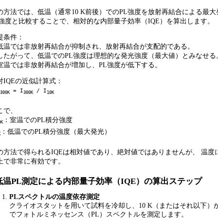
の方法では、低温（通常10 K前後）でのPL強度を放射再結合による最大発
L強度と比較することで、相対的な内部量子効率（IQE）を算出します。
提条件：
低温では非放射再結合が抑制され、放射再結合が支配的である。
したがって、低温でのPL強度は理想的な発光強度（最大値）とみなせる
室温では非放射再結合が増加し、PL強度が低下する。
対IQEの近似計算式：
= I
/ I
300K
300K
10K
こで、
：室温でのPL積分強度
0K
：低温でのPL積分強度（最大発光）
K
の方法で得られるIQEは相対値であり、絶対値ではありませんが、 温
上で非常に有効です。
低温PL測定による内部量子効率（IQE）の算出ステップ
PLスペクトルの温度依存測定
クライオスタットを用いて試料を冷却し、10 K（またはそれ以下）か
でフォトルミネッセンス（PL）スペクトルを測定します。