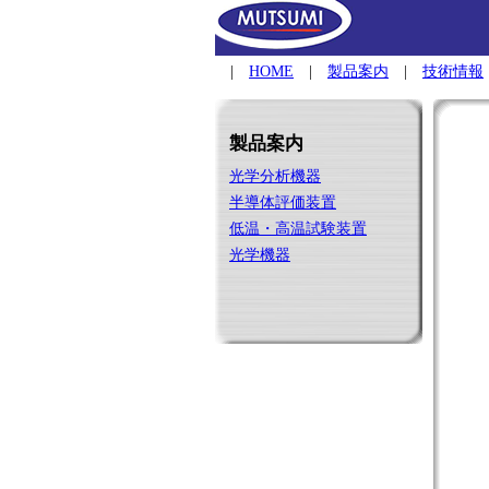
|
HOME
|
製品案内
|
技術情報
製品案内
光学分析機器
半導体評価装置
低温・高温試験装置
光学機器