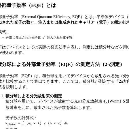
外部量子効率（EQE）とは
量子効率（External Quantum Efficiency, EQE）とは、半導体
出された光子の数
と、
注入または生成されたキャリア（電子）の数
の比
義式：
E = 外部に放出された光子数 / 注入された電子数
QEはデバイスとしての実際の発光効率を表し、測定には積分球などを用
が使われます。
積分球による外部量子効率（EQE）の測定方法（2π測定）
部量子効率（EQE）は、積分球を用いてデバイスから放射される光（分
数と比較することで算出できます。ここでは、積分球が測定する「2π方
法を説明します。
積分球による分光放射束の測定
積分球を用いて、デバイスが放射する光の分光放射束
[W/nm]
Φ
λ
放射束を元に、放出された光子数を算出します。
光子数の計算式：
N
= ∫ (Φ
× λ) / (h × c) dλ
photon
λ