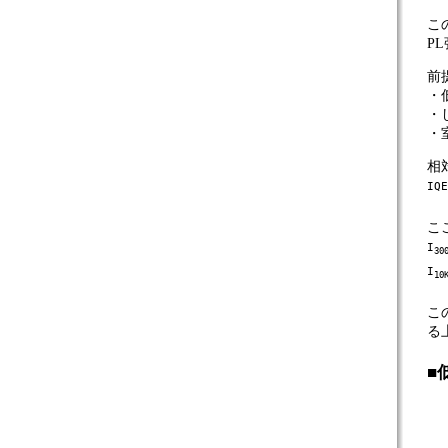
こ
P
前
・
・
・
相
IQE
こ
I
30
I
10
こ
る
■