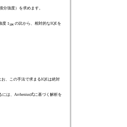
（積分強度）を求めます。
る強度
の比から、相対的なIQEを
I
10K
お、この手法で求まるIQEは絶対
、Arrhenius式に基づく解析を